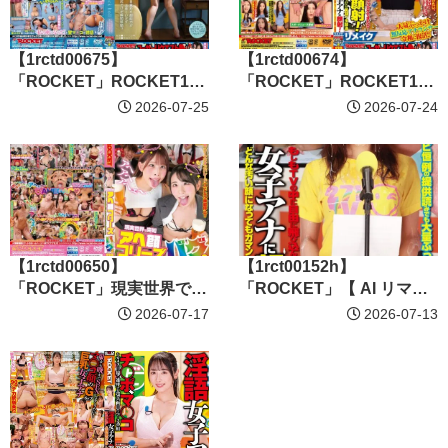
発！！
【1rctd00675】
【1rctd00674】
「ROCKET」ROCKET17
「ROCKET」ROCKET17
周年記念ユーザーリクエス
周年記念ユーザーリクエス
2026-07-25
2026-07-24
ト祭り Buttock holl ～私は
ト祭り もしもTVの中に自
瞬間移動で彼の性処理壁尻
由に飛び込んでブッカケで
となりました～ 宇流木さら
きたら… 女子アナに顔射！
ら
リメイク どんな汚い顔にな
ってもガマンしながら笑顔
で生放送
【1rctd00650】
【1rct00152h】
「ROCKET」現実世界で突
「ROCKET」【 AI リマス
如アヘ顔フリーズバグ2
ター版 】女子アナに顔射！
2026-07-17
2026-07-13
Vol.4