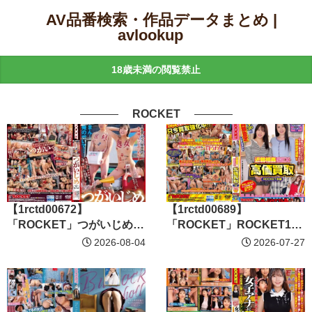
AV品番検索・作品データまとめ |
avlookup
18歳未満の閲覧禁止
ROCKET
【1rctd00672】
【1rctd00689】
「ROCKET」つがいじめ
「ROCKET」ROCKET17
（つがい＋性いじめ）
周年記念ユーザーリクエス
2026-08-04
2026-07-27
ト祭り 近親相姦SEXの高価
買取ROCKET本舗 親子で
ちょっとしたお小遣い稼ぎ
のつもりが高額査定連