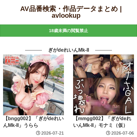
AV品番検索・作品データまとめ |
avlookup
18歳未満の閲覧禁止
ぎがdeれいんMk-II
【bngg002】「ぎがdeれい
【mmgg002】「ぎがdeれ
んMk-II」うらら
いんMk-II」モナミ（仮）
2026-07-21
2026-07-06